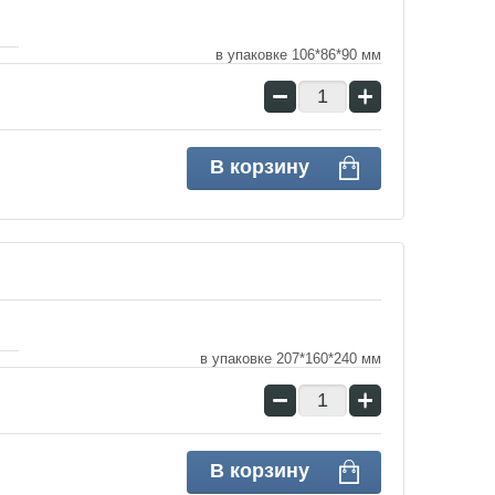
в упаковке 106*86*90 мм
−
+
В корзину
в упаковке 207*160*240 мм
−
+
В корзину