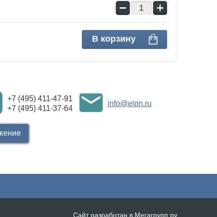
−
+
В корзину
+7 (495) 411-47-91
info@elpn.ru
+7 (495) 411-37-64
жение
Сайт разработан в Мегагрупп.ру