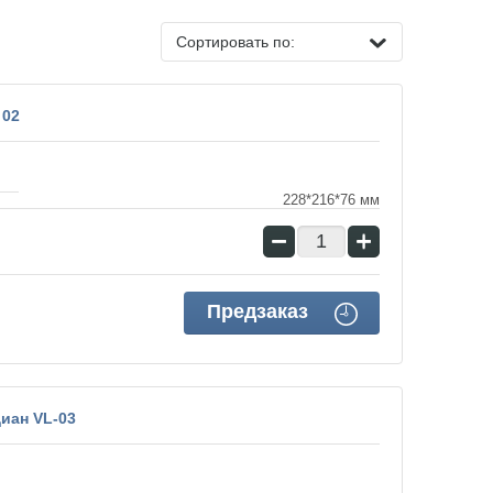
Сортировать по:
 02
228*216*76 мм
−
+
Предзаказ
иан VL-03