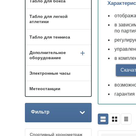
Табло для бокса
Характерис
отобража
Табло для легкой
атлетики
в зависи
по партия
Табло для тенниса
регулиру
управлен
Дополнительное
оборудование
в компле
Скача
Электронные часы
возможно
Метеостанции
гарантия 
Фильтр
Спортивный хронометраж