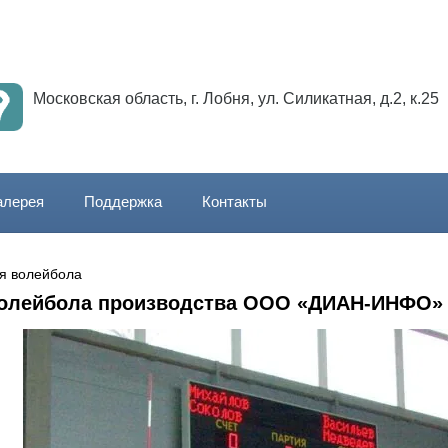
Московская область, г. Лобня, ул. Силикатная, д.2, к.25
алерея
Поддержка
Контакты
ля волейбола
волейбола производства ООО «ДИАН-ИНФО»