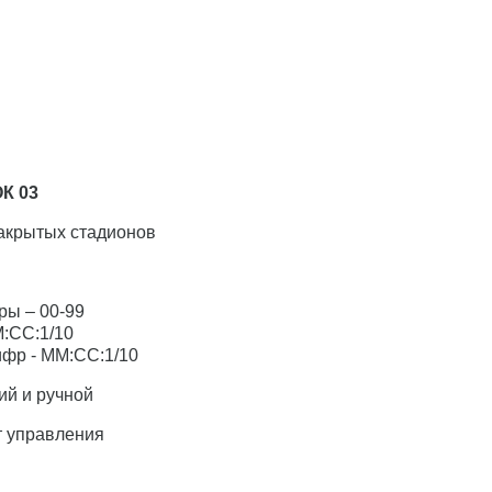
ОК 03
закрытых стадионов
ры – 00-99
М:СС:1/10
ифр - ММ:СС:1/10
ий и ручной
т управления