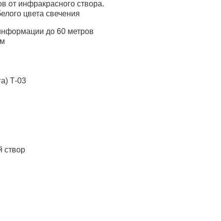
ов от инфракрасного створа.
белого цвета свечения
информации до 60 метров
мм
а) Т-03
 створ