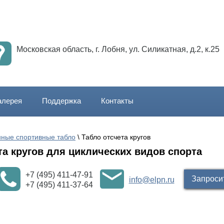
Московская область, г. Лобня, ул. Силикатная, д.2, к.25
алерея
Поддержка
Контакты
нные спортивные табло
 \ Табло отсчета кругов
та кругов для циклических видов спорта
+7 (495) 411-47-91
Запроси
info@elpn.ru
+7 (495) 411-37-64