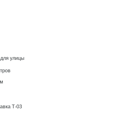
 для улицы
тров
мм
авка Т-03